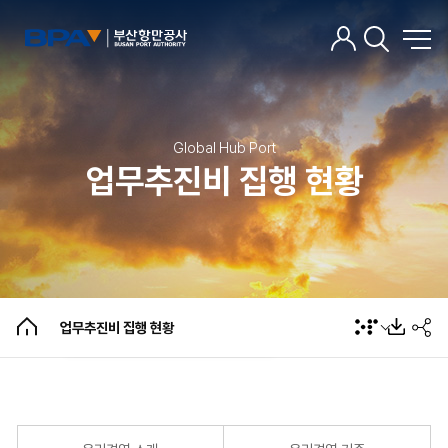
윤리경영 소개
윤리경영 기준
Global Hub Port
윤리경영 자가진단
업무추진비 집행 현황
부정/위법행위 제보
갑질근거 가이드라인
부패공직자 징계 운영현황 공개
업무추진비 집행 현황
청렴시민감사관 현황
청렴·감사 활동
업무추진비 집행 현황