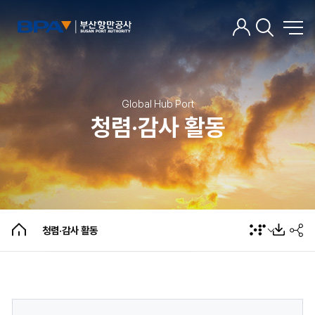
윤리경영 소개
윤리경영 기준
Global Hub Port
윤리경영 자가진단
청렴·감사 활동
부정/위법행위 제보
갑질근거 가이드라인
부패공직자 징계 운영현황 공개
업무추진비 집행 현황
청렴시민감사관 현황
청렴·감사 활동
청렴·감사 활동