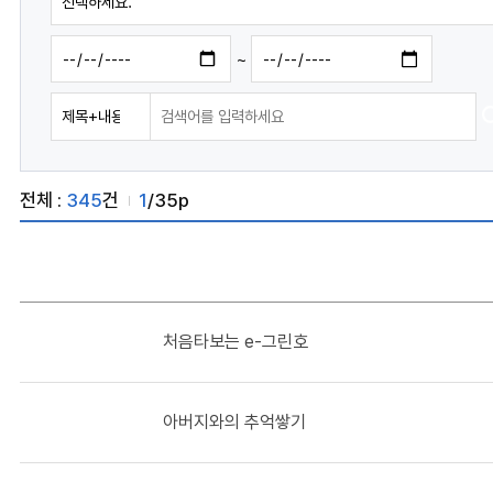
~
전체 :
345
건
1
/35p
처음타보는 e-그린호
아버지와의 추억쌓기