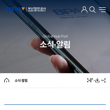
Global Hub Port
소식·알림
소식·알림
BPA뉴스
선박대피협의회 회의결과
개인정보 제공 현황
팝업존
소식·알림