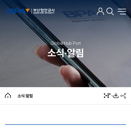
Global Hub Port
소식·알림
소식·알림
BPA뉴스
선박대피협의회 회의결과
개인정보 제공 현황
팝업존
소식·알림