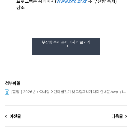
프로그램은 홈페이지(
www.bfo.or.kr
→ 부산항 축제)
참조
부산항 축제 홈페이지 바로가기
첨부파일
[붙임1] 2026년 바다사랑 어린이 글짓기 및 그림그리기 대회 안내문.hwp
(116 kb)
이전글
다음글