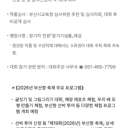
작품심사 : 부산시교육청 심사위원 추천 및 심사의뢰, 대회 후
비공개 심사
행정사항 : 참가자 전원「참가기념품」제공
응모된 작품 및 수상작에 대해서는 소유권이 대회 주최 측에 귀속
됨.
대회 참가 관련 문의 : 대회주관 사무국 ☎ 051-465-7799
※
《2026년 부산항 축제 주요 프로그램》
-
글짓기 및 그림그리기 대회, 해양 레포츠 체험, 우리 배 모
형 만들기 체험, 부산항 선박 투어 등 다양한 체험 프로그
램 개최 예정
-
선박 투어 신청 등 「제19회(2026년) 부산항 축제」 상세