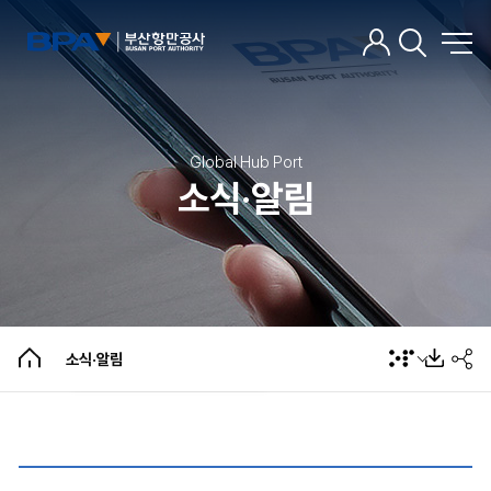
Global Hub Port
소식·알림
소식·알림
BPA뉴스
선박대피협의회 회의결과
개인정보 제공 현황
팝업존
소식·알림