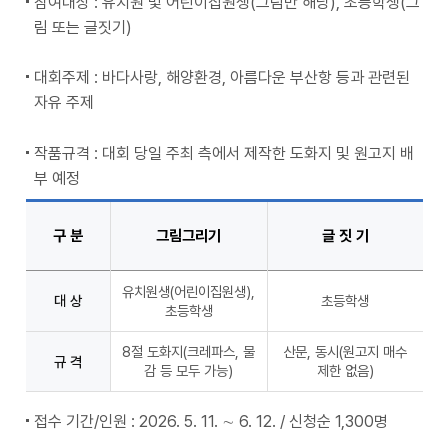
참여대상 : 유치원 및 어린이집원생(그림만 해당), 초등학생(그
림 또는 글짓기)
대회주제 : 바다사랑, 해양환경, 아름다운 부산항 등과 관련된
자유 주제
작품규격 : 대회 당일 주최 측에서 제작한 도화지 및 원고지 배
부 예정
구 분
그림그리기
글 짓 기
유치원생(어린이집원생),
대 상
초등학생
초등학생
8절 도화지(크레파스, 물
산문, 동시(원고지 매수
규 격
감 등 모두 가능)
제한 없음)
접수 기간/인원 : 2026. 5. 11. ∼ 6. 12. / 신청순 1,300명