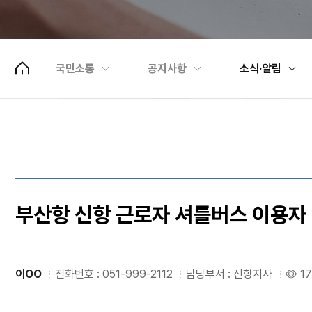
고객센터
부산항 통계
BPA뉴스
국민소통
홍보동영상
선박대피협의
ESG경영
부산항홍보관 예약
개인정보 제
국민소통
공지사항
소식·알림
인재채용
항만안내선 신청
팝업존
빠른메뉴설정
부산항 신항 근로자 셔틀버스 이용자 
조직도
부두출입증발급
이OO
전화번호 : 051-999-2112
담당부서 : 신항지사
17