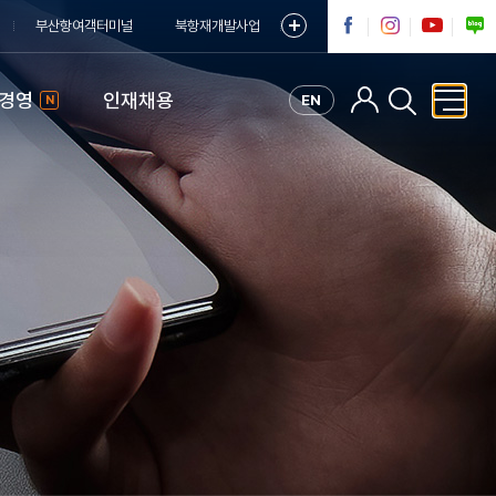
부산항여객터미널
북항재개발사업
G경영
인재채용
EN
N