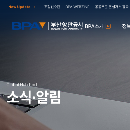
조정선수단
BPA WEBZINE
공공부문 온실가스 감축
New Update
BPA소개
정
N
Global Hub Port
소식·알림
공지사항
BPA소개
보도자료
정보공개
간행물
주요사업
고객참여
소식·알림