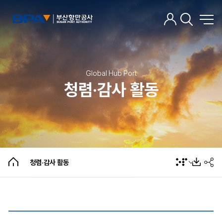
윤리경영 소개
윤리경영 기준
Global Hub Port
윤리경영 자가진단
청렴·감사 활동
부정/위법행위 제보
갑질근거 가이드라인
부패공직자 징계 운영현황 공개
업무추진비 집행 현황
청렴시민감사관 현황
청렴·감사 활동
청렴·감사 활동