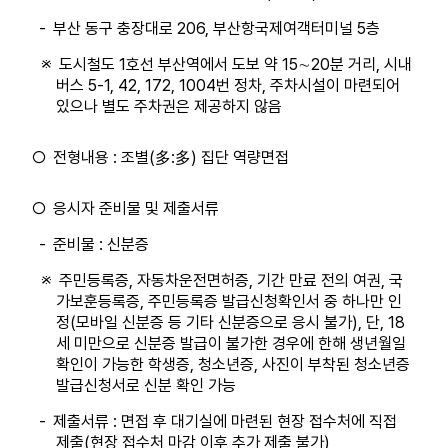
-
부산 동구 충장대로 206, 부산항국제여객터미널 5층
※
도시철도 1호선 부산역에서 도보 약 15∼20분 거리, 시내
버스 5-1, 42, 172, 1004번 정차, 주차시설이 마련되어
있으나 별도 주차권은 제공하지 않음
○
전형내용 : 조별(多:多) 집단 역량면접
○
응시자 준비물 및 제출서류
-
준비물 : 신분증
※
주민등록증, 자동차운전면허증, 기간 만료 전의 여권, 국
가보훈등록증, 주민등록증 발급신청확인서 중 하나만 인
정(모바일 신분증 등 기타 신분증으로 응시 불가), 단, 18
세 미만으로 신분증 발급이 불가한 경우에 한해 생년월일
확인이 가능한 학생증, 청소년증, 사진이 부착된 청소년증
발급신청서로 신분 확인 가능
-
제출서류 : 면접 후 대기실에 마련된 현장 접수처에 직접
제출(현장 접수처 마감 이후 추가 제출 불가)