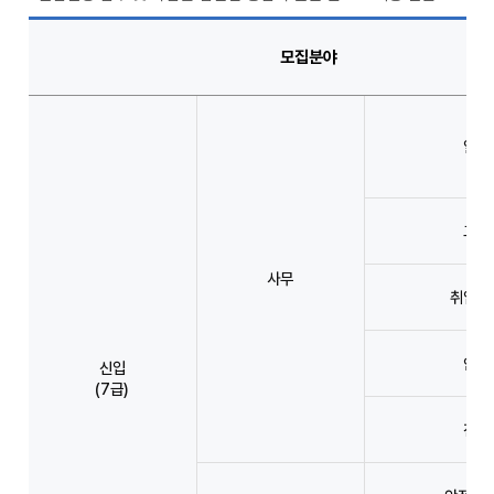
모집분야
일반
고졸
사무
취업지
안전
신입
(7급)
전산