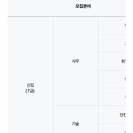
모집분야
일반
고졸
사무
취업지
안전
신입
(7급)
전산
안전(토
기술
환경