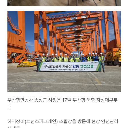
부산항만공사 송상근 사장은 17일 부산항 북항 자성대부두
내
하역장비(트랜스퍼크레인) 조립장을 방문해 현장 안전관리