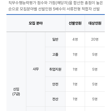
직무수행능력평가 점수와 가점(해당자)을 합산한 총점이 높은
순으로 모집분야별 선발인원 5배수의 서류전형 적합자 선발
모집 분야
선발인원
대상인원
일반
4명
20명
고졸
1명
5명
사무
취업지원
1명
5명
안전
1명
5명
신입
(7급)
전산
1명
5명