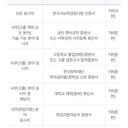
1부(사
모든 응시자
한국사능력검정시험 인증서
본)
사무(고졸 제외 모
든 분야)
공인 영어성적 증명서
1부(원
·기술·기능 분야 응
또는 어학성적 사전등록 확인서
본)
시자
고등학교 졸업(예정)증명서
1부(원
또는 고졸 검정고시 합격증명서
본)
사무(고졸) 분야 응
시자
한국장학재단
1부(원
학자금대출/장학금 신청 증명서
본)
사무(고졸) 분야 응
1부(원
시자 중
대학교 제적(중퇴) 확인서
본)
해당자
사무(취업지원) 분
1부(원
야
취업지원대상자 증명서
본)
응시자