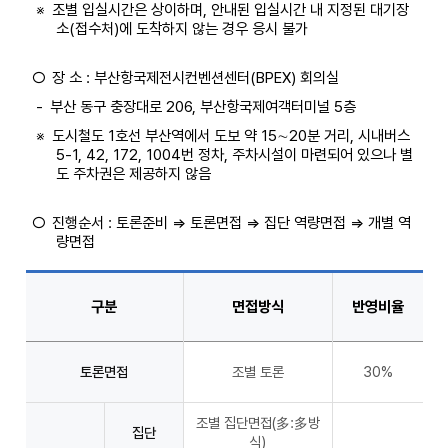
※
조별 입실시간은 상이하며, 안내된 입실시간 내 지정된 대기장
소(접수처)에 도착하지 않는 경우 응시 불가
○
장 소 : 부산항국제전시컨벤션센터(BPEX) 회의실
-
부산 동구 충장대로 206, 부산항국제여객터미널 5층
※
도시철도 1호선 부산역에서 도보 약 15∼20분 거리, 시내버스
5-1, 42, 172, 1004번 정차, 주차시설이 마련되어 있으나 별
도 주차권은 제공하지 않음
○
진행순서 : 토론준비 ⇒ 토론면접 ⇒ 집단 역량면접 ⇒ 개별 역
량면접
구분
면접방식
반영비율
토론면접
조별 토론
30%
조별 집단면접(多:多방
집단
식)