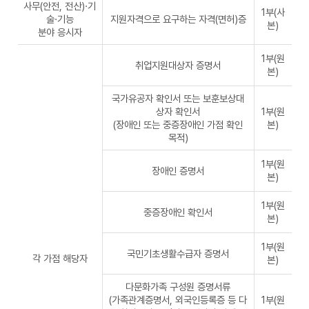
사무(안전, 전산)·기
1부(사
술·기능
지원자격으로 요구하는 자격(면허)증
본)
분야 응시자
1부(원
취업지원대상자 증명서
본)
국가유공자 확인서 또는 보훈보상대
상자 확인서
1부(원
(장애인 또는 중증장애인 가점 확인
본)
목적)
1부(원
장애인 증명서
본)
1부(원
중증장애인 확인서
본)
1부(원
국민기초생활수급자 증명서
각 가점 해당자
본)
다문화가족 구성원 증명서류
(가족관계증명서, 외국인등록증 등 다
1부(원