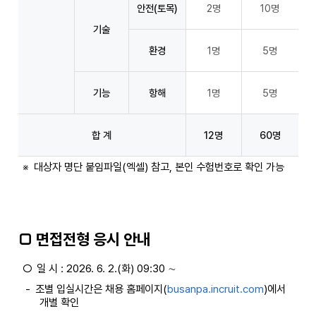
안전(토목)
2명
10명
기술
환경
1명
5명
기능
항해
1명
5명
합 계
12명
60명
※
대상자 명단 붙임파일(엑셀) 참고, 본인 수험번호로 확인 가능
□ 면접전형 응시 안내
○
일 시 : 2026. 6. 2.(화) 09:30 ∼
-
조별 입실시간은 채용 홈페이지(
busanpa.incruit.com
)에서
개별 확인