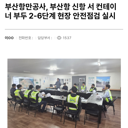
부산항만공사, 부산항 신항 서 컨테이
너 부두 2-6단계 현장 안전점검 실시
이OO
전화번호 :
담당부서 :
1537