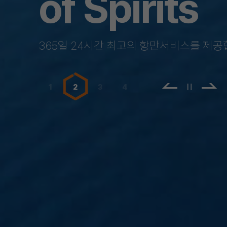
in Nor
부산항 신항이 동북아 물류
1
2
3
4