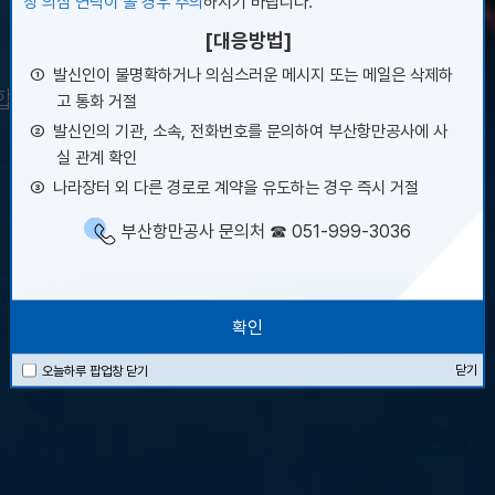
theast Asia
칭 의심 연락이 올 경우 주의
하시기 바랍니다.
[대응방법]
①
발신인이 불명확하거나 의심스러운 메시지 또는 메일은 삭제하
중심항의 위상을 정립합니다.
고 통화 거절
②
발신인의 기관, 소속, 전화번호를 문의하여 부산항만공사에 사
실 관계 확인
③
나라장터 외 다른 경로로 계약을 유도하는 경우 즉시 거절
부산항만공사 문의처 ☎ 051-999-3036
확인
닫기
오늘하루 팝업창 닫기