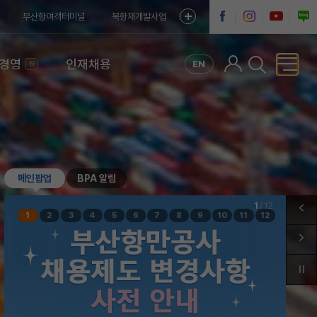
부산항여객터미널
북항재개발사업
G경영
인재채용
EN
N
메인팝업
BPA 알림
2
/
12
1
2
3
4
5
6
7
8
9
10
11
12