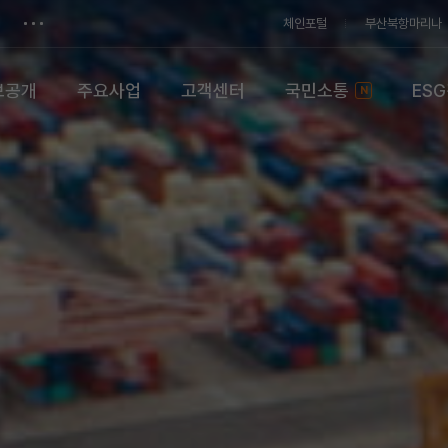
체인포털
부산북항마리나
보공개
주요사업
고객센터
국민소통
ES
N