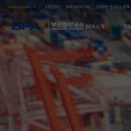
조정선수단
BPA WEBZINE
공공부문 온실가스 감축
New Update
BPA소개
정
N