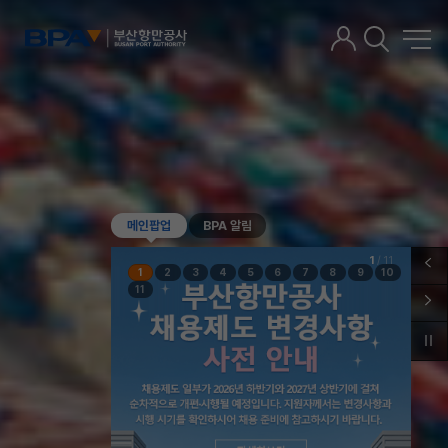
메인팝업
BPA 알림
1
/
11
1
2
3
4
5
6
7
8
9
10
11