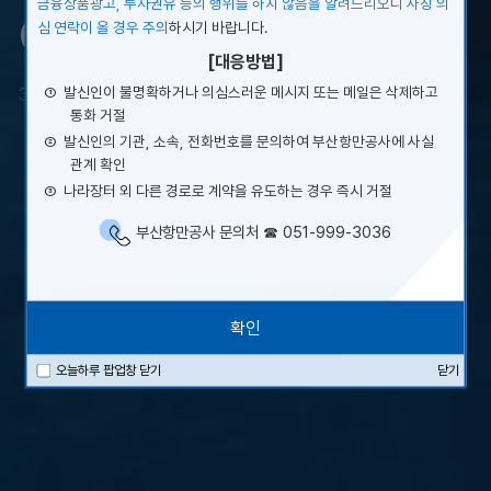
of Spirits
금융상품광고, 투자권유 등의 행위를 하지 않음을 알려드리오니 사칭 의
심 연락이 올 경우 주의
하시기 바랍니다.
[대응방법]
①
발신인이 불명확하거나 의심스러운 메시지 또는 메일은 삭제하고
365일 24시간 최고의 항만서비스를 제공합니다.
통화 거절
②
발신인의 기관, 소속, 전화번호를 문의하여 부산항만공사에 사실
관계 확인
③
나라장터 외 다른 경로로 계약을 유도하는 경우 즉시 거절
1
2
3
4
부산항만공사 문의처 ☎ 051-999-3036
확인
닫기
오늘하루 팝업창 닫기