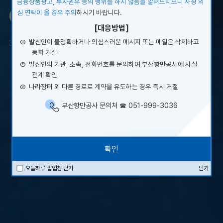
of Spirits
금융상품광고, 투자권유 등의 행위를 하지 않음을 알려드리오니 사칭 의
심 연락이 올 경우 주의
하시기 바랍니다.
[대응방법]
①
발신인이 불명확하거나 의심스러운 메시지 또는 메일은 삭제하고
365일 24시간 최고의 항만서비스를 제공합니다.
통화 거절
②
발신인의 기관, 소속, 전화번호를 문의하여 부산항만공사에 사실
관계 확인
③
나라장터 외 다른 경로로 계약을 유도하는 경우 즉시 거절
1
2
3
4
부산항만공사 문의처 ☎ 051-999-3036
확인
닫기
오늘하루 팝업창 닫기