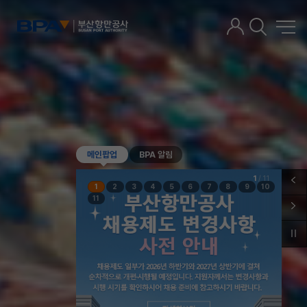
메인팝업
BPA 알림
1
/
11
1
2
3
4
5
6
7
8
9
10
11