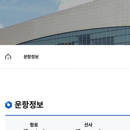
유실물보관센터운영안내
출·입국 수속 안내
오시는 길
고객의소리
주차요금 안내
부대시설 이용안내
운항정보
자료실
운항정보
항로
선사