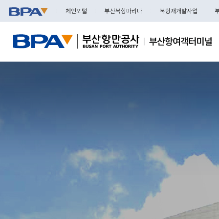
체인포털
부산북항마리나
북항재개발사업
국제여객터미널소개
국제여객터미널소개 영상
운항정보
크루즈 입항스케줄
여객선사안내